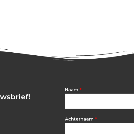
Naam
*
uwsbrief!
Achternaam
*