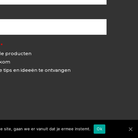
…
*
 de producten
t kom
e tips en ideeën te ontvangen
e site, gaan we er vanuit dat je ermee instemt.
Ok