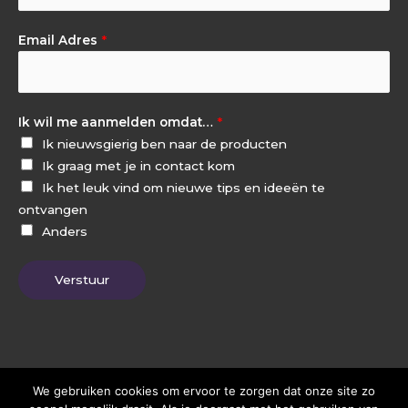
Email Adres
*
Ik wil me aanmelden omdat…
*
Ik nieuwsgierig ben naar de producten
Ik graag met je in contact kom
Ik het leuk vind om nieuwe tips en ideeën te
ontvangen
Anders
Verstuur
We gebruiken cookies om ervoor te zorgen dat onze site zo