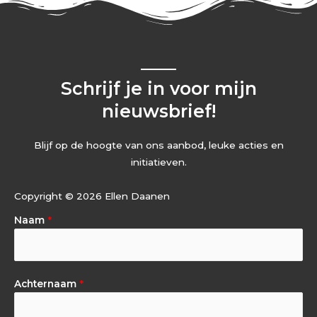
Schrijf je in voor mijn
nieuwsbrief!
Blijf op de hoogte van ons aanbod, leuke acties en
initiatieven.
Copyright © 2026 Ellen Daanen
Naam
*
Achternaam
*