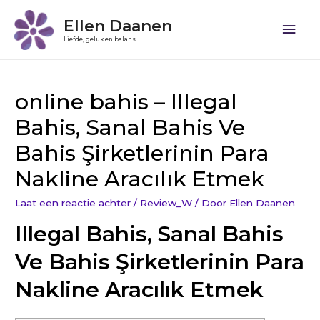
Ellen Daanen
Liefde, geluk en balans
online bahis – Illegal
Bahis, Sanal Bahis Ve
Bahis Şirketlerinin Para
Nakline Aracılık Etmek
Laat een reactie achter
/
Review_W
/ Door
Ellen Daanen
Illegal Bahis, Sanal Bahis
Ve Bahis Şirketlerinin Para
Nakline Aracılık Etmek