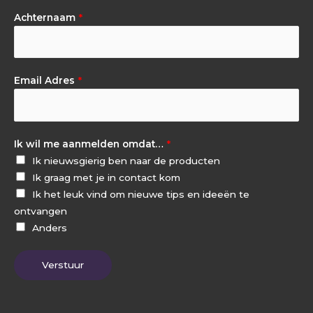
Achternaam
*
Email Adres
*
Ik wil me aanmelden omdat…
*
Ik nieuwsgierig ben naar de producten
Ik graag met je in contact kom
Ik het leuk vind om nieuwe tips en ideeën te
ontvangen
Anders
Verstuur