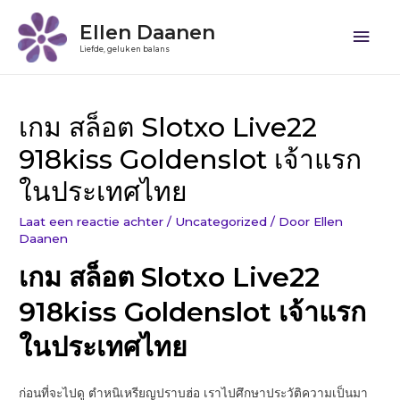
Ellen Daanen
Liefde, geluk en balans
เกม สล็อต Slotxo Live22
918kiss Goldenslot เจ้าแรก
ในประเทศไทย
Laat een reactie achter
/
Uncategorized
/ Door
Ellen
Daanen
เกม สล็อต Slotxo Live22
918kiss Goldenslot เจ้าแรก
ในประเทศไทย
ก่อนที่จะไปดู ตำหนิเหรียญปราบฮ่อ เราไปศึกษาประวัติความเป็นมา