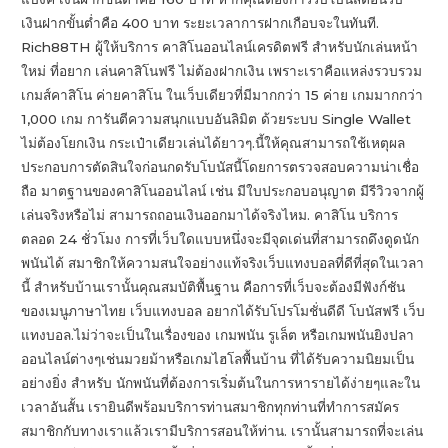
เงินฝากขั้นต่ำคือ 400 บาท ระยะเวลาการฝากเกือบจะในทันที.
Rich88TH ผู้ให้บริการ คาสิโนออนไลน์เครดิตฟรี สำหรับนักเล่นหน้า
ใหม่ ที่อยาก เล่นคาสิโนฟรี ไม่ต้องฝากเงิน เพราะเราคือแหล่งรวบรวม
เกมส์คาสิโน ค่ายคาสิโน ในเว็บเดียวที่มีมากกว่า 15 ค่าย เกมมากกว่า
1,000 เกม การันตีความสนุกแบบอันลิมิต ด้วยระบบ Single Wallet
ไม่ต้องโยกเงิน กระเป๋าเดียวเล่นได้ยาวๆ.นี้ให้คุณสามารถใช้เหตุผล
ประกอบการตัดสินใจก่อนกดรับโบนัสนี้โดยการตรวจสอบความน่าเชื่อ
ถือ มาตฐานของคาสิโนออนไลน์ เช่น มีใบประกอบอนุญาต มีรีวิวจากผู้
เล่นจริงหรือไม่ สามารถถอนเงินออกมาได้จริงไหม. คาสิโน บริการ
ตลอด 24 ชั่วโมง การที่เว็บใดแบบหนึ่งจะมีจุดเด่นที่สามารถดึงดูดนัก
พนันได้ สมาชิกให้ความสนใจอย่างแท้จริงเว็บแทงบอลที่ดีที่สุดในเวลา
นี้ สำหรับบ้านเรานั้นคุณสมบัติพื้นฐาน คือการที่เว็บจะต้องมีฟังก์ชัน
ของเมนูภาษาไทย เว็บแทงบอล อยากได้รับโปรโมชั่นดีดี โบนัสฟรี เว็บ
แทงบอล.ไม่ว่าจะเป็นในเรื่องของ เกมพนัน รูเล็ต หรือเกมพนันยิงปลา
ออนไลน์ต่างๆเช่นมวยม้าหรือเกมไฮโลพื้นบ้าน ที่ได้รับความนิยมเป็น
อย่างยิ่ง สำหรับ นักพนันที่ต้องการเริ่มต้นในการหารายได้ง่ายๆและใน
เวลาอันสั้น เรายินดีพร้อมบริการท่านสมาชิกทุกท่านที่ทำการสมัคร
สมาชิกกับทางเราแล้วเรามีบริการสอนให้ท่าน. เรานั้นสามารถที่จะเล่น