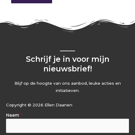
Schrijf je in voor mijn
nieuwsbrief!
Blijf op de hoogte van ons aanbod, leuke acties en
initiatieven.
Copyright © 2026 Ellen Daanen
Naam
*