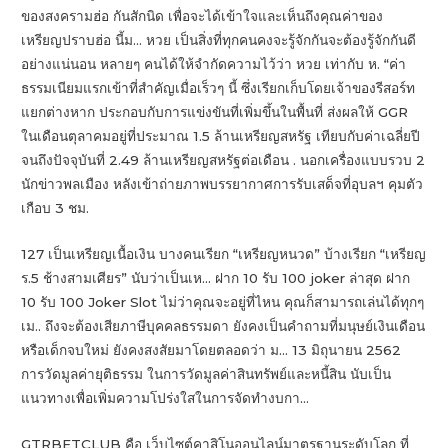
ของสงครามฮ่อ กันสักนิด เพื่อจะได้เข้าใจและเห็นถึงคุณค่าของ
เหรียญปราบฮ่อ นี้ม…
หวย เป็นสิ่งที่ทุกคนคงจะรู้จักกันจะต้องรู้จักกันดี
อย่างแน่นอน หลายๆ คนได้ให้จำกัดความไว้ว่า หวย เท่ากับ ห. “ค่า
ธรรมเนียมแรกเข้าที่สำคัญเมื่อเร็วๆ นี้ ซึ่งเรียกเก็บโดยเจ้าของรีสอร์ท
แยกต่างหาก ประกอบกับการแข่งขันที่เพิ่มขึ้นในพื้นที่ ส่งผลให้ GGR
ในเดือนตุลาคมอยู่ที่ประมาณ 1.5 ล้านเหรียญสหรัฐ เทียบกับค่าเฉลี่ยปี
จนถึงปัจจุบันที่ 2.49 ล้านเหรียญสหรัฐต่อเดือน . นอกเครื่องแบบรวบ 2
นักข่าวพลเมือง หลังเข้าถ่ายภาพบรรยากาศการรับเสด็จที่อุบลฯ คุมตัว
เกือบ 3 ชม.
127 เป็นเหรียญเนื้อเงิน บางคนเรียก “เหรียญหนวด” บ้างเรียก “เหรียญ
ร.5 ช้างสามเศียร” นับว่าเป็นเห… ฝาก 10 รับ 100 joker ล่าสุด ฝาก
10 รับ 100 Joker Slot ไม่ว่าคุณจะอยู่ที่ไหน คุณก็สามารถเล่นได้ทุกๆ
เม.. ถึงจะต้องเสียภาษีบุคคลธรรมดา ยังคงเป็นคำถามที่มนุษย์เงินเดือน
หรือเด็กจบใหม่ ยังคงสงสัยมาโดยตลอดว่า ม… 13 มิถุนายน 2562
การวัดมูลค่ายุติธรรม ในการวัดมูลค่าสินทรัพย์และหนี้สิน นับเป็น
แนวทางเพื่อเพิ่มความโปร่งใสในการจัดทำงบกา…
GTRBETCLUB คือ เว็บไซต์คาสิโนออนไลน์มาตรฐานระดับโลก ที่