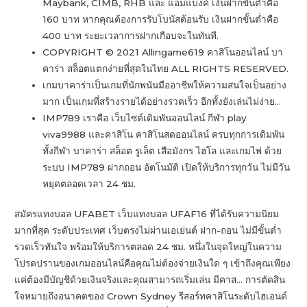
Maybank, CIMB, RHB และ แอมแบงค์ เงินฝากขั้นต่ำคือ
160 บาท หากคุณต้องการรับโบนัสต้อนรับ เงินฝากขั้นต่ำคือ
400 บาท ระยะเวลาการฝากเกือบจะในทันที.
COPYRIGHT © 2021 Allingame619 คาสิโนออนไลน์ บา
คาร่า สล็อตแตกง่ายที่สุดในไทย ALL RIGHTS RESERVED.
เกมบาคาร่าเป็นเกมที่นักพนันมืออาชีพให้ความสนใจเป็นอย่าง
มาก เป็นเกมที่สร้างรายได้อย่างรวดเร็ว อีกทั้งยังเล่นไม่ง่าย…
IMP789 เราคือ เว็บไซต์เดิมพันออนไลน์ กีฬา play
viva9988 และคาสิโน คาสิโนสดออนไลน์ ครบทุกการเดิมพัน
ทั้งกีฬา บาคาร่า สล็อต รูเล็ต เสือมังกร ไฮโล และเกมไพ่ ด้วย
ระบบ IMP789 ฝากถอน อัตโนมัติ เปิดให้บริการทุกวัน ไม่มีวัน
หยุดตลอดเวลา 24 ชม.
สมัครแทงบอล UFABET เว็บแทงบอล UFAF16 ที่ได้รับความนิยม
มากที่สุด ระดับประเทศ เว็บตรงไม่ผ่านเอเย่นต์ ฝาก-ถอน ไม่มีขั้นต่ำ
รวดเร็วทันใจ พร้อมให้บริการตลอด 24 ชม. หนึ่งในจุดใหญ่ในความ
โปรดปรานของเกมออนไลน์คือคุณไม่ต้องจ่ายเงินใด ๆ เข้าถึงคุณเพียง
แค่ต้องมีบัญชีด้วยเงินจริงและคุณสามารถเริ่มเล่น มีคาส… การตัดสิน
ใจหมายถึงอนาคตของ Crown Sydney รีสอร์ทคาสิโนระดับไฮเอนด์