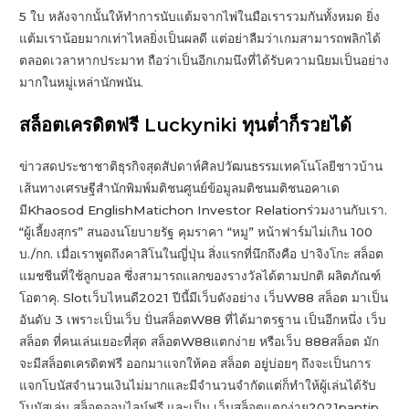
5 ใบ หลังจากนั้นให้ทำการนับแต้มจากไพ่ในมือเรารวมกันทั้งหมด ยิ่ง
แต้มเราน้อยมากเท่าไหลยิ่งเป็นผลดี แต่อย่าลืมว่าเกมสามารถพลิกได้
ตลอดเวลาหากประมาท ถือว่าเป็นอีกเกมนึงที่ได้รับความนิยมเป็นอย่าง
มากในหมู่เหล่านักพนัน.
สล็อตเครดิตฟรี Luckyniki ทุนต่ำก็รวยได้
ข่าวสดประชาชาติธุรกิจสุดสัปดาห์ศิลปวัฒนธรรมเทคโนโลยีชาวบ้าน
เส้นทางเศรษฐีสำนักพิมพ์มติชนศูนย์ข้อมูลมติชนมติชนอคาเด
มีKhaosod EnglishMatichon Investor Relationร่วมงานกับเรา.
“ผู้เลี้ยงสุกร” สนองนโยบายรัฐ คุมราคา “หมู” หน้าฟาร์มไม่เกิน 100
บ./กก. เมื่อเราพูดถึงคาสิโนในญี่ปุ่น สิ่งแรกที่นึกถึงคือ ปาจิงโกะ สล็อต
แมชชีนที่ใช้ลูกบอล ซึ่งสามารถแลกของรางวัลได้ตามปกติ ผลิตภัณฑ์
โอตาคุ. Slotเว็บไหนดี2021 ปีนี้มีเว็บดังอย่าง เว็บW88 สล็อต มาเป็น
อันดับ 3 เพราะเป็นเว็บ ปั่นสล็อตW88 ที่ได้มาตรฐาน เป็นอีกหนึ่ง เว็บ
สล็อต ที่คนเล่นเยอะที่สุด สล็อตW88แตกง่าย หรือเว็บ 888สล็อต มัก
จะมีสล็อตเครดิตฟรี ออกมาแจกให้คอ สล็อต อยู่บ่อยๆ ถึงจะเป็นการ
แจกโบนัสจำนวนเงินไม่มากและมีจำนวนจำกัดแต่ก็ทำให้ผู้เล่นได้รับ
โบนัสเล่น สล็อตออนไลน์ฟรี และเป็น เว็บสล็อตแตกง่าย2021pantip