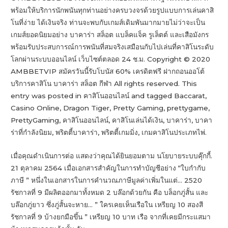
พร้อมให้บริการนักพนันทุกท่านอย่างครบวงจรด้วยรูปแบบการเล่นคาสิ
โนที่ง่าย ได้เงินจริง ท่านจะพบกับเกมส์เดิมพันมากมายไม่ว่าจะเป็น
เกมส์ยอดนิยมอย่าง บาคาร่า สล็อต แบล็คแจ็ค รูเล็ตต์ และเสือมังกร
พร้อมรับประสบการณ์การพนันที่สมจริงเสมือนกับไปเล่นที่คาสิโนระดับ
โลกผ่านระบบออนไลน์ เว็บไซต์ตลอด 24 ช.ม. Copyright © 2020
AMBBETVIP สมัครวันนี้รับโบนัส 60% เครดิตฟรี ฝากถอนออโต้
บริการคาสิโน บาคาร่า สล็อต กีฬา All rights reserved. This
entry was posted in คาสิโนออนไลน์ and tagged Baccarat,
Casino Online, Dragon Tiger, Pretty Gaming, prettygame,
PrettyGaming, คาสิโนออนไลน์, คาสิโนเล่นได้เงิน, บาคาร่า, บาคา
ร่าที่กำลังนิยม, พริตตี้บาคาร่า, พริตตี้เกมมิ่ง, เกมคาสิโนประเภทไพ่.
เมื่อคุณดำเนินการต่อ แสดงว่าคุณได้ยินยอมตาม นโยบายระบบคุ๊กกี้.
21 ตุลาคม 2564 เมื่อเอกสารสำคัญในการทำบัญชีอย่าง “ใบกำกับ
ภาษี ” หนึ่งในเอกสารในการคำนวณภาษีมูลค่าเพิ่มในแต่… 2520
รัชกาลที่ 9 มีผลิตออกมาทั้งหมด 2 บล๊อกด้วยกัน คือ บล็อกภู่สั้น และ
บล๊อกภู่ยาว ซึ่งภู่สั้นจะหาย… ” ใครเคยเห็นเรือใน เหรียญ 10 สองสี
รัชกาลที่ 9 บ้างยกมือขึ้น ” เหรียญ 10 บาท เรือ จากที่เคยมีกระแสมา