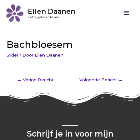
Ellen Daanen
Liefde, geluk en balans
Bachbloesem
Slider
/ Door
Ellen Daanen
←
Vorige Bericht
Volgende Bericht
→
Schrijf je in voor mijn