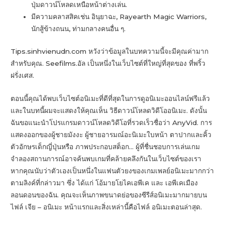
ปุ่มดาวน์โหลดเหนือหน้าต่างเล่น.
มีความคลาสสิคเช่น อินุยาฉะ, Rayearth Magic Warriors,
นักสู้ข้างถนน, ท่ามกลางคนอื่น ๆ.
Tips.sinhvienudn.com หวังว่าข้อมูลในบทความนี้จะมีคุณค่ามาก
สำหรับคุณ. Seefilms.อัล เป็นหนึ่งในเว็บไซต์ที่ใหญ่ที่สุดของ ที่พริ้ว
ฝรั่งเศส.
ตอนนี้คุณได้พบเว็บไซต์อนิเมะที่ดีที่สุดในการดูอนิเมะออนไลน์ฟรีแล้ว
และในบทนี้ผมจะแสดงให้คุณเห็น วิธีดาวน์โหลดวิดีโออนิเมะ. ดังนั้น
ฉันขอแนะนำโปรแกรมดาวน์โหลดวิดีโอที่รวดเร็วชื่อว่า AnyVid. การ
แสดงออกของผู้ชายมังงะ ผู้ชายอารมณ์อะนิเมะใบหน้า ตาปากและคิ้ว
ตัวอักษรเด็กญี่ปุ่นหรือ ภาพประกอบสต็อก… ผู้ที่ชื่นชอบการเล่นเกม
จำลองสถานการณ์อาจค้นพบเกมที่คล้ายคลึงกันในเว็บไซต์ของเรา
หากคุณนับว่าตัวเองเป็นหนึ่งในแฟนตัวยงของเกมเพลย์อนิเมะมากกว่า
ตามลิงค์ที่กล่าวมา ซึ่ง ได้แก่ โอ้มายโยไคเอพีเค และ เอพีเคเมือง
ลอนดอนของฉัน. คุณจะเห็นภาพขนาดย่อของซีรีส์อนิเมะมากมายบน
ไฟล์ เจีย – อนิเมะ หน้าแรกและสิ่งเหล่านี้คือไฟล์ อนิเมะตอนล่าสุด.