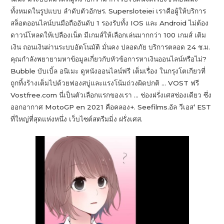
ทั้งหมดในรูปแบบ ลำดับตัวอักษร.
Supersloteiei เราคือผู้ให้บริการ
สล็อตออนไลน์บนมือถืออันดับ 1 รองรับทั้ง IOS และ Android ไม่ต้อง
ดาวน์โหลดให้เปลืองเน็ต มีเกมส์ให้เลือกเล่นมากกว่า 100 เกมส์ เติม
เงิน ถอนเงินผ่านระบบอัตโนมัติ มั่นคง ปลอดภัย บริการตลอด 24 ช.ม.
คุณกำลังพยายามหาข้อมูลเกี่ยวกับหัวข้อการหาเงินออนไลน์หรือไม่?
Bubble บับเบิ้ล อนิเมะ ดูหนังออนไลน์ฟรี เต็มเรื่อง ในกรุงโตเกียวที่
ถูกทิ้งร้างเต็มไปด้วยฟองสบู่และแรงโน้มถ่วงผิดปกติ … VOST ฟรี
Vostfree.com นี่เป็นตัวเลือกแรกของเรา … ช่องฝรั่งเศสช่องเดียว ซึ่ง
ออกอากาศ MotoGP en 2021 คือคลอง+. Seefilms.อัล วีเอส’ EST
ที่ใหญ่ที่สุดแห่งหนึ่ง เว็บไซต์สตรีมมิ่ง ฝรั่งเศส.