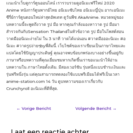
เเนะนำเว็บดูการ์ตูนออนไลน์ เรารวบรวมดูอนิเมะฟรีใหม่ 2020
Anime หนังการ์ตูนพากย์ไทย อนิเมะซับไทย อนิเมะญี่ปุ่น อากะอนิเมะ
ซีรี่ย์การ์ตูนตอนใหม่ล่าสุดอัพเดท ดูวันพีช AkaAnime. หมวดหมู่ของ
บทความนี้จะพูดถึงวาด รูป มือ หากคุณกำลังมองหาวาด รูป มือมา
สำรวจกันกับSensation Thailandในหัวข้อวาด รูป มือในโพสต์สอน
วาดมืออนิเมะง่ายไม่ ใน 3 นาที วาดได้แน่นอน #วาดมือออะนิเมะ #อ
นิเมะ #วาดรูปง่ายๆbyพี่ส้มนี้. เว็บไซต์ของเราเขียนเป็นภาษาไทยและ
แปลโดยใช้ปัญญาประดิษฐ์ คุณอาจพบข้อบกพร่องบางอย่างขึ้นอยู่กับ
ภาษาหรือบทความที่คุณเยี่ยมชมหากเกิดขึ้นเราขอแนะนำให้อ่าน
บทความใน ภาษาไทยดั้งเดิม. มีสองเวอร์ชัน รุ่นหนึ่งแบบชำระเงินและ
รุ่นฟรีหนึ่งรุ่น แต่คุณสามารถทดลองใช้แบบพรีเมียมได้ฟรีเป็นเวลา
anime-station.com 14 วัน ดูบทความของเราเกี่ยวกับ
Crunchyroll อะนิเมะที่ดีที่สุด.
←
Vorige Bericht
Volgende Bericht
→
Laat een reactie achter