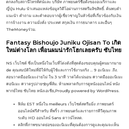
ตกลงกับสถานีโทรทัศน์และ บริษัท ภาพยนตร์ชื่อดังของอเมริกาและ
ญี่ปุ่น Hulu นำเสนอแหล่งข้อมูลวิดีโอผ่านการสตรีมลิขสิทธิ์. ค้นพบคำ
แนะนำ คำถาม และคำตอบจากผู้เชี่ยวชาญในหัวข้อที่เกี่ยวข้องกับเงิน
การจ้างงาน ความมั่งคั่ง ประเทศ สกุลเงิน การธนาคาร และอื่นๆ
TheMoneyร่วม.
Fantasy Bishoujo Juniku Ojisan To เกิด
ใหม่ต่างโลก เพื่อนผมน่ารักโฮกเลยครับ ซับไทย
NS เว็บไซต์ ซึ่งเป็นหนึ่งในเว็บที่โด่งดังที่สุดต้องขอบคุณผู้คนมากมาย
de คุณสมบัติใหม่ที่มีให้กับผู้ใช้และการใช้งานจริง … 9 อะนิเมะ .ถึง.
สอนวาดมืออนิเมะง่ายไม่ ใน 3 นาที วาดได้แน่นอน #วาดมือออะนิเมะ
#อนิเมะ #วาดรูปง่ายๆbyพี่ส้ม. ห้ามพลาดกับการดูหนังออนไลน์ หนัง
พากย์ไทย ซับไทย หนังเอเชีย,Proudly powered by WordPress.
ฟิล์ม EST หนึ่งใน meilleurs เว็บไซต์สตรีมมิ่ง ภาพยนตร์
ออนไลน์ฟรีสำหรับ ที่พริ้ว ภาพยนตร์และรายการทีวีคุณภาพ
ระดับ HD ออนไลน์ Sans ดาวน์โหลด.
คลิกที่ภาพขนาดย่อของอะนิเมะที่คุณต้องการดูและคุณจะเห็น