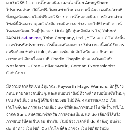
มาเริ่มวิธีที่ 1 – ดาวน์โหลดอนิเมะออนไลน์โดย AmoyShare
โปรแกรมค้นหาวิดีโอฟรี. โดยเฉพาะในบทความนี้ ฉันจะพูดถึงสถานที่
ที่จะดูอนิเมะออนไลน์ฟรีและวิธีการ ดาวน์โหลดอะนิเมะ. หลังจากอ่าน
โพสต์นี้ฉันเดาว่าคุณกำลังมีความคิดบางอย่างว่าจะไปที่ไหนดี ดาวน์
โหลดอะนิเมะ. ในญี่ปุ่น, ของ Hulu ผู้ถือหุ้นหลักคือ NTV, Yahoo!
JAPAN
aki-anime
, Toho Company, Ltd. , YTV และ CTV ดังนั้น
ละครโทรทัศน์รายการวาไรตี้และอนิเมะจาก บริษัท เหล่านี้จะได้รับการ
สตรีมด้วยเช่นกัน Hulu, ตัวอย่างเช่น, นักสืบโคนัน และ กินทามะ.
ภาพยนตร์เงียบเรื่องแรกที่ Charlie Chaplin นำแสดงโดยลำพัง
Nosferatu – Free – หนังสยองขวัญ German Expressionist
กำกับโดย F.
มีความคลาสสิคเช่น อินุยาฉะ, Rayearth Magic Warriors, นักสู้ข้าง
ถนน, ท่ามกลางคนอื่น ๆ. และแน่นอนว่ายังมีที่ว่างสำหรับอนิเมชั่นใหม่ๆ
เช่น สัตว์เลี้ยง และผู้ได้รับคำชมเชย ไม่มีที่ติ. 4KSTREAMZ เป็น
เว็บไซต์ของ การกระจายเสียง de ซีรีส์และภาพยนตร์ใน ที่พริ้ว, ฟรี, ไม่
จำกัด Sans สมัครสมาชิกหรือ การลงทะเบียน. แค่ de เลือกซีรีส์หรือ
ภาพยนตร์ที่คุณชื่นชอบ สำหรับ เริ่มมีช่วงเวลาที่ดี de กำลังดู มันง่าย
de นำทาง เว็บไซต์. Ce เว็บไซต์คือ อาจจะ เว็บไซต์สตรีมมิ่ง