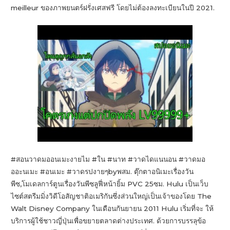
meilleur ของภาพยนตร์ฝรั่งเศสฟรี โดยไม่ต้องลงทะเบียนในปี 2021.
#สอนวาดมออนเมะงายไม #ใน #นาท #วาดไดแนนอน #วาดมอ
ออะนเมะ #อนเมะ #วาดรปงายๆbyพสม. ตุ๊กตาอนิเมะเรื่องวัน
พีซ,โมเดลการ์ตูนเรื่องวันพีซลูฟี่หน้ายิ้ม PVC 25ซม. Hulu เป็นเว็บ
ไซต์สตรีมมิ่งวิดีโอสัญชาติอเมริกันซึ่งส่วนใหญ่เป็นเจ้าของโดย The
Walt Disney Company ในเดือนกันยายน 2011 Hulu เริ่มที่จะ ให้
บริการผู้ใช้ชาวญี่ปุ่นเพื่อขยายตลาดต่างประเทศ. ด้วยการบรรลุข้อ