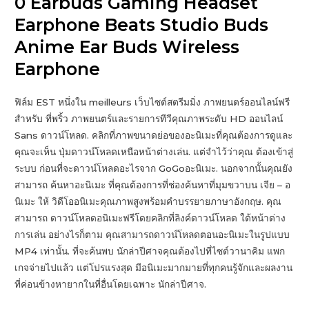
0 Earbuds Gaming Headset
Earphone Beats Studio Buds
Anime Ear Buds Wireless
Earphone
ฟิล์ม EST หนึ่งใน meilleurs เว็บไซต์สตรีมมิ่ง ภาพยนตร์ออนไลน์ฟรี
สำหรับ ที่พริ้ว ภาพยนตร์และรายการทีวีคุณภาพระดับ HD ออนไลน์
Sans ดาวน์โหลด. คลิกที่ภาพขนาดย่อของอะนิเมะที่คุณต้องการดูและ
คุณจะเห็น ปุ่มดาวน์โหลดเหนือหน้าต่างเล่น. แต่จำไว้ว่าคุณ ต้องเข้าสู่
ระบบ ก่อนที่จะดาวน์โหลดอะไรจาก GoGoอะนิเมะ. นอกจากนั้นคุณยัง
สามารถ ค้นหาอะนิเมะ ที่คุณต้องการที่ช่องค้นหาที่มุมขวาบน เจีย – อ
นิเมะ ให้ วิดีโออนิเมะคุณภาพสูงพร้อมคำบรรยายภาษาอังกฤษ. คุณ
สามารถ ดาวน์โหลดอนิเมะฟรีโดยคลิกที่ลิงค์ดาวน์โหลด ใต้หน้าต่าง
การเล่น อย่างไรก็ตาม คุณสามารถดาวน์โหลดตอนอะนิเมะในรูปแบบ
MP4 เท่านั้น. ที่จะค้นพบ นักล่าปีศาจคุณต้องไปที่ไซต์วานาคิม แพก
เกจจ่ายไปแล้ว แต่โปรแรงสุด มีอนิเมะมากมายที่ทุกคนรู้จักและผลงาน
ที่ค่อนข้างหายากในที่อื่นโดยเฉพาะ นักล่าปีศาจ.