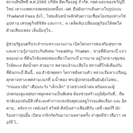
สงวนลิขสิทธิ์ พ.ศ.2565 บริษัท คิดเรื่องอยู่ จำกัด. กยศ.มอบของขวัญปี
ใหม่ เคาะแพคเกจลดหย่อนหนี้นร.-นศ. ยืนยันการเดินทางในรูปแบบ
Thailand Pass ยังไ… ไทยเดินหน้าผลักดันความเชื่อมโยงของห่วงโซ่
อุปทาน เศรษฐกิจดิจิทัล และการ… 4 เคล็ดลับเปลี่ยนฤดูร้อนให้สดใส
ด้วยเสียงเพลง เต็มอิ่มจุใจ…
ผู้ช่วยรัฐมนตรีประจำกระทรวงแรงงาน เปิดโครงการส่งเสริมสุขภาพ
และความรู้งานประกันสังคม “Healthy Thailan… ขายที่ดินกระบี่ แถว
คลองม่วง ที่ดินใกล้แหล่งท่องเที่ยวในกระบี่ มากมาย อยู่ใจกลางชุมชน
ใกล้ทะเล ติดน้ำตก สวยมาก พลาดแล้วจะเสียใจ สถานที่ใกล้เคียงกับ
ที่ดินกระบี่ ผืนนี้… ผอ.สำนักพุทธฯ โคราชสั่งตามตัว หลวงเจ๊มหาเปรียญ
คุกคามทางเพศสามเณรที่ อ.น้ำพอง พระผู้ปกครองยืนยันยังไม่พบ…
“กรมอนามัย” เตือนระวัง “เด็กเล็ก” ป่วยช่วงหน้าฝน พร้อมแนะผู้
ปกครองดูแลสุขภาพลูกหลานเป็นพิเศษ ต้องช่วยสร้างภูมิคุ้มกันที่… ทีม
ชาติเยอรมันมีคิวที่จะลงทำการแข่งขันฟุตบอลยูโรรอบคัดเลือก และ อิล
คาย… หลังจาก เทย์เลอร์ สวิฟท์ ศิลปินสาวเสียงดีกับ เคที่ เพอร์รี่ นัก
ร้องสาวหุ่นอึ๋ม เปิดฉากจิกกัดกันมานานหลายครั้ง ล่าสุดมีข่าวลือว่า เพ
อร์รี่ ไ…