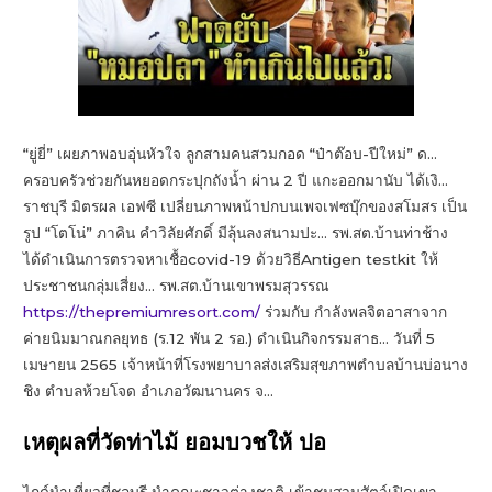
“ยู่ยี่” เผยภาพอบอุ่นหัวใจ ลูกสามคนสวมกอด “ป๋าต๊อบ-ปีใหม่” ด…
ครอบครัวช่วยกันหยอดกระปุกถังน้ำ ผ่าน 2 ปี แกะออกมานับ ได้เงิ…
ราชบุรี มิตรผล เอฟซี เปลี่ยนภาพหน้าปกบนเพจเฟซบุ๊กของสโมสร เป็น
รูป “โตโน่” ภาคิน คำวิลัยศักดิ์ มีลุ้นลงสนามปะ… รพ.สต.บ้านท่าช้าง
ได้ดำเนินการตรวจหาเชื้อcovid-19 ด้วยวิธีAntigen testkit ให้
ประชาชนกลุ่มเสี่ยง… รพ.สต.บ้านเขาพรมสุวรรณ
https://thepremiumresort.com/
ร่วมกับ กำลังพลจิตอาสาจาก
ค่ายนิมมาณกลยุทธ (ร.12 พัน 2 รอ.) ดำเนินกิจกรรมสาธ… วันที่ 5
เมษายน 2565 เจ้าหน้าที่โรงพยาบาลส่งเสริมสุขภาพตำบลบ้านบ่อนาง
ชิง ตำบลห้วยโจด อำเภอวัฒนานคร จ…
เหตุผลที่วัดท่าไม้ ยอมบวชให้ ปอ
ไกด์นำเที่ยวที่ชลบุรี นำคณะชาวต่างชาติ เข้าชมสวนสัตว์เปิดเขา