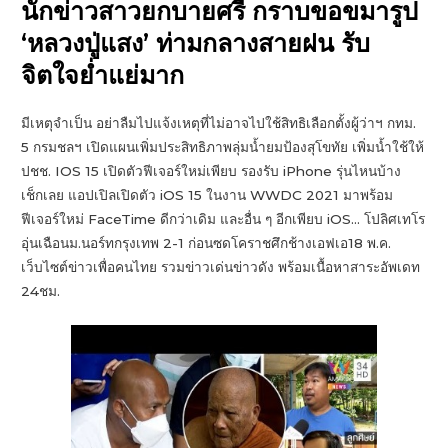
นักข่าวสาวยกบายศรี กราบขอขมารูป
‘หลวงปู่แสง’ ท่ามกลางสายฝน รับ
จิตใจย่ำแย่มาก
มีเหตุจำเป็น อย่าลืมไปแจ้งเหตุที่ไม่อาจไปใช้สิทธิเลือกตั้งผู้ว่าฯ กทม.
5 กรมชลฯ เปิดแผนเพิ่มประสิทธิภาพลุ่มน้ำยมป้องสุโขทัย เพิ่มน้ำใช้ให้
ปชช. IOS 15 เปิดตัวฟีเจอร์ใหม่เพียบ รองรับ iPhone รุ่นไหนบ้าง
เช็กเลย แอปเปิลเปิดตัว iOS 15 ในงาน WWDC 2021 มาพร้อม
ฟีเจอร์ใหม่ FaceTime ดีกว่าเดิม และอื่น ๆ อีกเพียบ iOS… โปลิศเทโร
อุ่นเฉือนม.นอร์ทกรุงเทพ 2-1 ก่อนซดโคราชศึกช้างเอฟเอ18 พ.ค.
เว็บไซต์ข่าวเพื่อคนไทย รวมข่าวเด่นข่าวดัง พร้อมเนื้อหาสาระอัพเดท
24ชม.