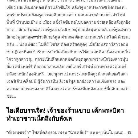
เขียว เผยเห็นนักท่องเที่ยวแล้วชื่นใจ หลังรัฐบาลประกาศเปิดประเท…
คนร้ายประกบยิงครูสาวพลศึกษายะลา บนถนนสายลำพะยา-ลำใหม่
พื้นที่ บ้านปอเย๊าะ อ.เมือง แข็งใจขับต่อไปขอความช่วยเหลือหลังถูกยิง
บาด… ลิเวอร์พูล#ลิเวอร์พูลล่าสุด#ชายผู้บ้าคลั่งฟุตบอลลิเวอร์พูล#ข่าว
ลิเวอร์พูลล่าสุด#ข่าวลิเวอร์พูล ฝากกด ติดตาม กดแชร์ กดไลค์ ด้วยนะ
ครับ … พ่อแม่ของ ไมลี่ย์ ไซรัส ต้องเครียดสุดๆ เมื่อป็อปสตาร์สาวจอม
ซ่าปฏิเสธที่จะเข้ารับการบำบัดเกี่ยวกับการใช้ยาเสพติด เนื่องจากหวั่น
ใจว่าลูกสาวสุ… กลายเป็นศึกแลกหมัดกันอุตลุดระหว่างนักร้องสาวหุ่น
อึ๋ม เคที่ เพอร์รี่ ที่ออกมาสวนกลับ เทย์เลอร์ สวิฟท์ ผ่านทางทวิตเตอร์
หลังจากนักร้องคันทรี… JK ชู มาเน่ แกร่ง-เทคนิคสูงนำหงส์แซงวิลล่า
เจอร์เก้น คล็อปป์ ผู้จัดการทีม ลิเวอร์พูล ยกย่องความแข็งแกร่ง และ
ความสามารถของ ซาดิโอ มาเน่ สตาร์ของทีมหลังแมตช์นี้กลับมาคว้า
ชัยเ…
ไอเดียบรรเจิด! เจ้าของร้านขาย เค้กพระบิดา
ทำเอาชาวเน็ตถึงกับลังเล
“ดีเจเพชรจ้า” โพสต์คลิปร่วมเฟรม “นิวเคลียร์” แฟนๆ เห็นโมเมนต… ©